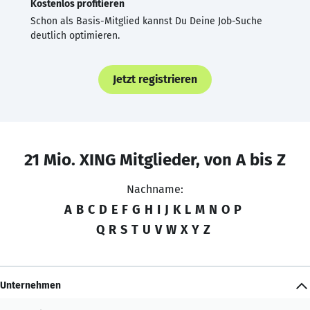
Kostenlos profitieren
Schon als Basis-Mitglied kannst Du Deine Job-Suche
deutlich optimieren.
Jetzt registrieren
21 Mio. XING Mitglieder, von A bis Z
Nachname:
A
B
C
D
E
F
G
H
I
J
K
L
M
N
O
P
Q
R
S
T
U
V
W
X
Y
Z
Unternehmen