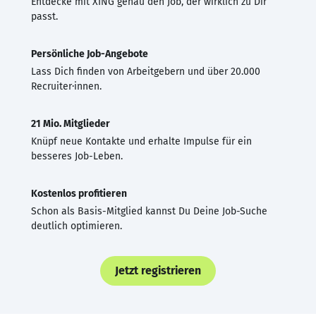
Entdecke mit XING genau den Job, der wirklich zu Dir
passt.
Persönliche Job-Angebote
Lass Dich finden von Arbeitgebern und über 20.000
Recruiter·innen.
21 Mio. Mitglieder
Knüpf neue Kontakte und erhalte Impulse für ein
besseres Job-Leben.
Kostenlos profitieren
Schon als Basis-Mitglied kannst Du Deine Job-Suche
deutlich optimieren.
Jetzt registrieren