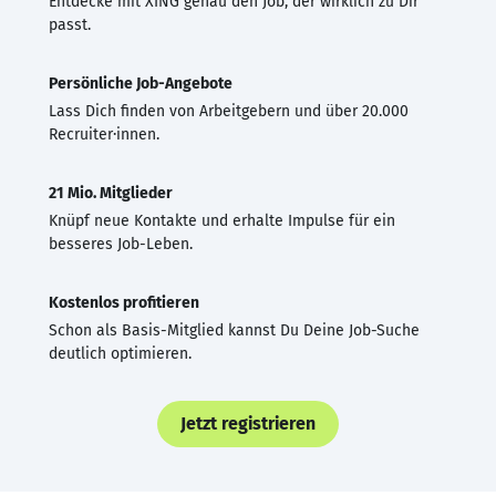
Entdecke mit XING genau den Job, der wirklich zu Dir
passt.
Persönliche Job-Angebote
Lass Dich finden von Arbeitgebern und über 20.000
Recruiter·innen.
21 Mio. Mitglieder
Knüpf neue Kontakte und erhalte Impulse für ein
besseres Job-Leben.
Kostenlos profitieren
Schon als Basis-Mitglied kannst Du Deine Job-Suche
deutlich optimieren.
Jetzt registrieren