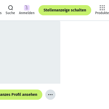
Stellenanzeige schalten
ts
Suche
Anmelden
Produkte
anzes Profil ansehen