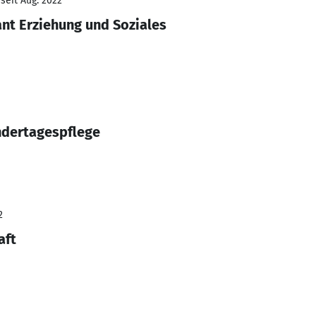
seit Aug. 2022
nt Erziehung und Soziales
ndertagespflege
2
aft