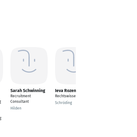
Sarah Schwinning
Ieva Rozenblat
Berenike Schütze
Recruitment
Rechtswissenschaft
Analyst bei Lionment
g
Consultant
| Legal & M&A
Schröding
Hilden
Hamburg
g