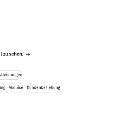
il zu sehen.
stleistungen
ung
Akquise
Kundenbeziehung