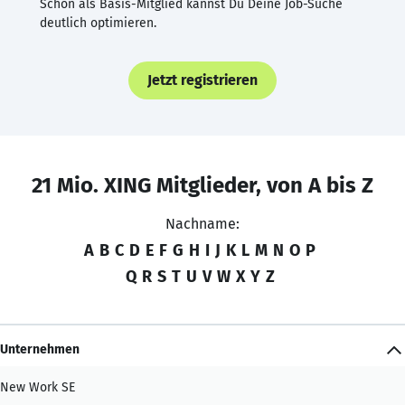
Schon als Basis-Mitglied kannst Du Deine Job-Suche
deutlich optimieren.
Jetzt registrieren
21 Mio. XING Mitglieder, von A bis Z
Nachname:
A
B
C
D
E
F
G
H
I
J
K
L
M
N
O
P
Q
R
S
T
U
V
W
X
Y
Z
Unternehmen
New Work SE