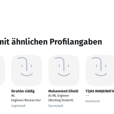
mit ähnlichen Profilangaben
ibrahim siddig
Muhammed Sihebi
TEJAS MANJUNATH
ML
AI/ML Engineer
---
Engineer/Researcher
(Working Student)
Dortmund
Ingolstadt
Darmstadt