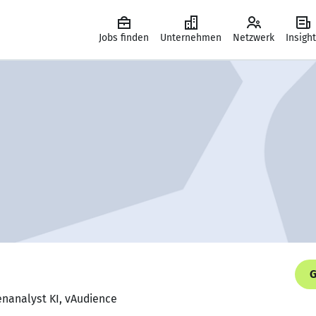
Jobs finden
Unternehmen
Netzwerk
Insigh
G
enanalyst KI, vAudience