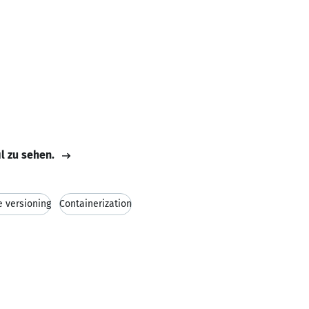
il zu sehen.
 versioning
Containerization