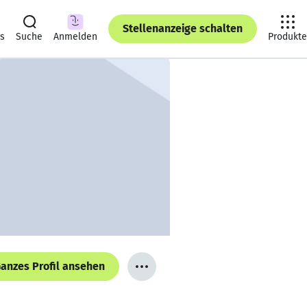
Stellenanzeige schalten
ts
Suche
Anmelden
Produkte
anzes Profil ansehen