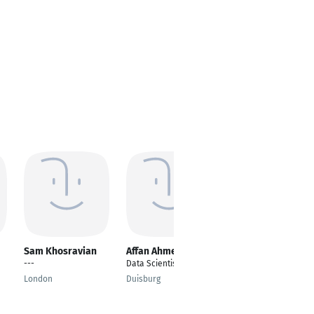
Sam Khosravian
Affan Ahmed
Shadi Sharba
---
Data Scientist
Research Software
Engineer
London
Duisburg
Dachau