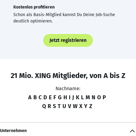
Kostenlos profitieren
Schon als Basis-Mitglied kannst Du Deine Job-Suche
deutlich optimieren.
Jetzt registrieren
21 Mio. XING Mitglieder, von A bis Z
Nachname:
A
B
C
D
E
F
G
H
I
J
K
L
M
N
O
P
Q
R
S
T
U
V
W
X
Y
Z
Unternehmen