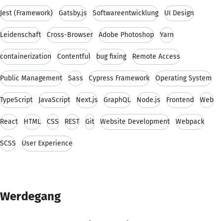
Jest (Framework)
Gatsby.js
Softwareentwicklung
UI Design
Leidenschaft
Cross-Browser
Adobe Photoshop
Yarn
containerization
Contentful
bug fixing
Remote Access
Public Management
Sass
Cypress Framework
Operating System
TypeScript
JavaScript
Next.js
GraphQL
Node.js
Frontend
Web
React
HTML
CSS
REST
Git
Website Development
Webpack
SCSS
User Experience
Werdegang