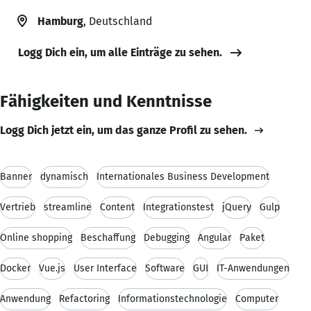
Hamburg
, Deutschland
Logg Dich ein, um alle Einträge zu sehen.
Fähigkeiten und Kenntnisse
Logg Dich jetzt ein, um das ganze Profil zu sehen.
Banner
dynamisch
Internationales Business Development
Vertrieb
streamline
Content
Integrationstest
jQuery
Gulp
Online shopping
Beschaffung
Debugging
Angular
Paket
Docker
Vue.js
User Interface
Software
GUI
IT-Anwendungen
Anwendung
Refactoring
Informationstechnologie
Computer