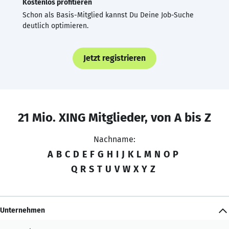
Kostenlos profitieren
Schon als Basis-Mitglied kannst Du Deine Job-Suche
deutlich optimieren.
Jetzt registrieren
21 Mio. XING Mitglieder, von A bis Z
Nachname:
A
B
C
D
E
F
G
H
I
J
K
L
M
N
O
P
Q
R
S
T
U
V
W
X
Y
Z
Unternehmen