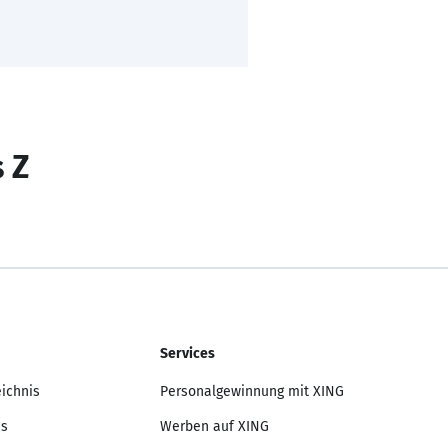
s Z
Services
eichnis
Personalgewinnung mit XING
is
Werben auf XING