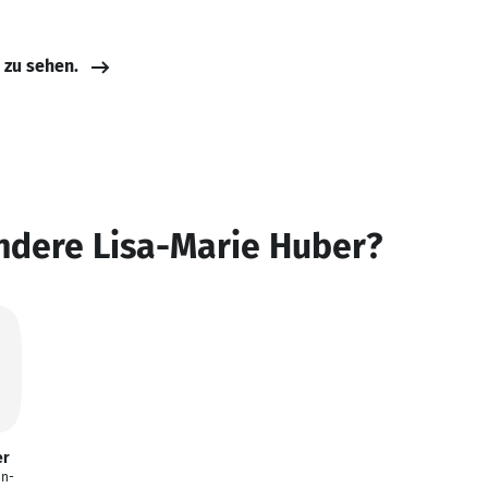
e zu sehen.
ndere Lisa-Marie Huber?
er
In-