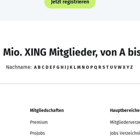
Jetzt registrieren
 Mio. XING Mitglieder, von A bi
Nachname:
A
B
C
D
E
F
G
H
I
J
K
L
M
N
O
P
Q
R
S
T
U
V
W
X
Y
Z
Mitgliedschaften
Hauptbereiche
Premium
Mitgliederverz
ProJobs
Jobs Verzeichn