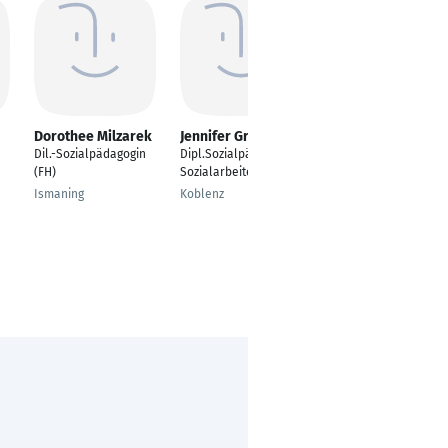
Dorothee Milzarek
Jennifer Graser
Emily Urbach
Dil.-Sozialpädagogin
Dipl.Sozialpädagogin/
Sozialarbeiterin
(FH)
Sozialarbeiterin
Herford
Ismaning
Koblenz