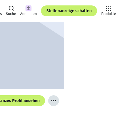
Stellenanzeige schalten
ts
Suche
Anmelden
Produkte
anzes Profil ansehen