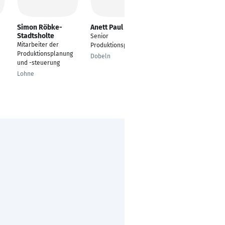
Simon Röbke-
Anett Paul
Maximilian Vogel
Stadtsholte
n
Senior
Personalreferent
Mitarbeiter der
Produktionsplaner
83627 Holzkirchen
Produktionsplanung
Dobeln
und -steuerung
Lohne