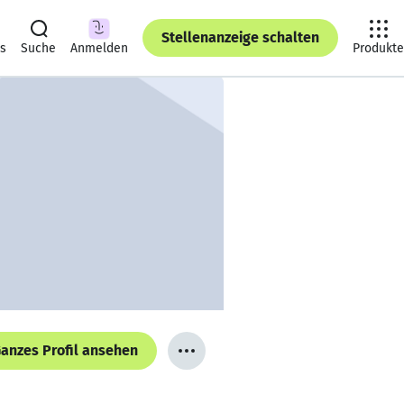
Stellenanzeige schalten
ts
Suche
Anmelden
Produkte
anzes Profil ansehen