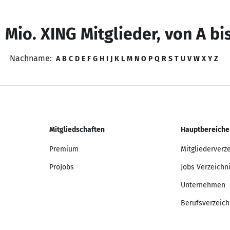
 Mio. XING Mitglieder, von A bi
Nachname:
A
B
C
D
E
F
G
H
I
J
K
L
M
N
O
P
Q
R
S
T
U
V
W
X
Y
Z
Mitgliedschaften
Hauptbereiche
Premium
Mitgliederverz
ProJobs
Jobs Verzeichn
Unternehmen
Berufsverzeich