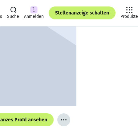
Stellenanzeige schalten
ts
Suche
Anmelden
Produkte
anzes Profil ansehen