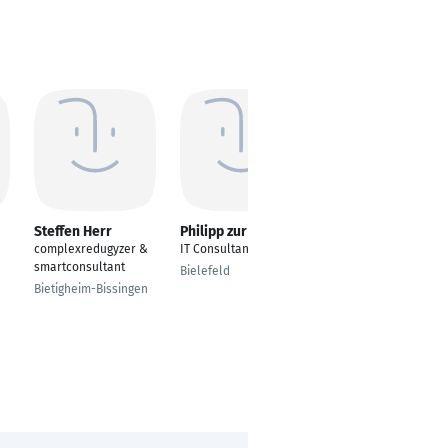
Steffen Herr
Philipp zur Löwen
Rahel Klenk
complexredugyzer &
IT Consultant
---
smartconsultant
Bielefeld
München
Bietigheim-Bissingen