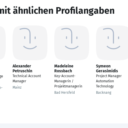
mit ähnlichen Profilangaben
Alexander
Madeleine
Symeon
Petruschin
Rossbach
Gerasimidis
Technical Account
Key-Account-
Project Manager
ge
Manager
Managerin /
Automation
Projektmanagerin
Technology
Mainz
n-
Bad Hersfeld
Backnang