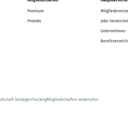
Mitgliedschaften
Hauptbereiche
Premium
Mitgliederverz
ProJobs
Jobs Verzeichn
Unternehmen
Berufsverzeich
edschaft kündigen
Tracking
Mitgliedschaften widerrufen