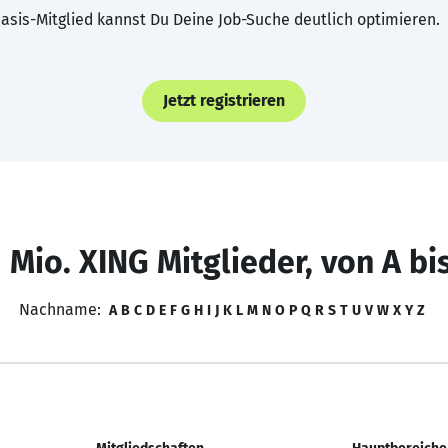
asis-Mitglied kannst Du Deine Job-Suche deutlich optimieren.
Jetzt registrieren
 Mio. XING Mitglieder, von A bi
Nachname:
A
B
C
D
E
F
G
H
I
J
K
L
M
N
O
P
Q
R
S
T
U
V
W
X
Y
Z