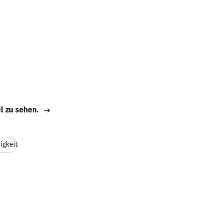
il zu sehen.
igkeit