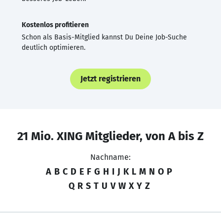
Kostenlos profitieren
Schon als Basis-Mitglied kannst Du Deine Job-Suche
deutlich optimieren.
Jetzt registrieren
21 Mio. XING Mitglieder, von A bis Z
Nachname:
A
B
C
D
E
F
G
H
I
J
K
L
M
N
O
P
Q
R
S
T
U
V
W
X
Y
Z