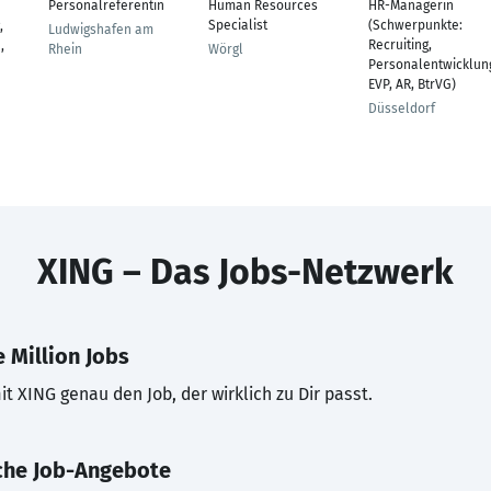
Personalreferentin
Human Resources
HR-Managerin
Specialist
(Schwerpunkte:
,
Ludwigshafen am
Recruiting,
,
Rhein
Wörgl
Personalentwicklun
EVP, AR, BtrVG)
Düsseldorf
XING – Das Jobs-Netzwerk
 Million Jobs
t XING genau den Job, der wirklich zu Dir passt.
che Job-Angebote