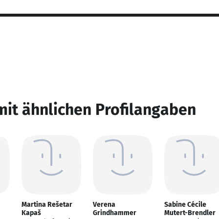
mit ähnlichen Profilangaben
Martina Rešetar
Verena
Sabine Cécile
Kapaš
Grindhammer
Mutert-Brendler