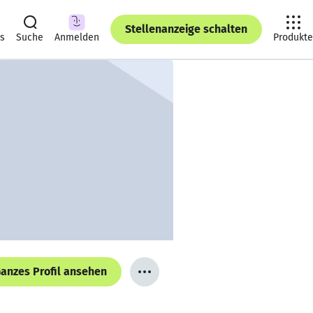
Stellenanzeige schalten
ts
Suche
Anmelden
Produkte
anzes Profil ansehen