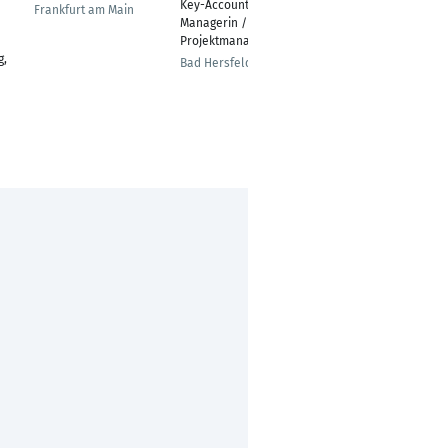
Key-Account-
Frankfurt am Main
Essen
Managerin /
Projektmanagerin
g,
Bad Hersfeld