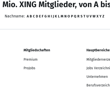
 Mio. XING Mitglieder, von A bi
Nachname:
A
B
C
D
E
F
G
H
I
J
K
L
M
N
O
P
Q
R
S
T
U
V
W
X
Y
Z
Mitgliedschaften
Hauptbereiche
Premium
Mitgliederverz
ProJobs
Jobs Verzeichn
Unternehmen
Berufsverzeich