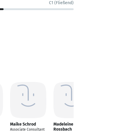
C1 (Fließend)
Maike Schrod
Madeleine
Norbert Draba
Rossbach
Associate Consultant
HR-Business Partner