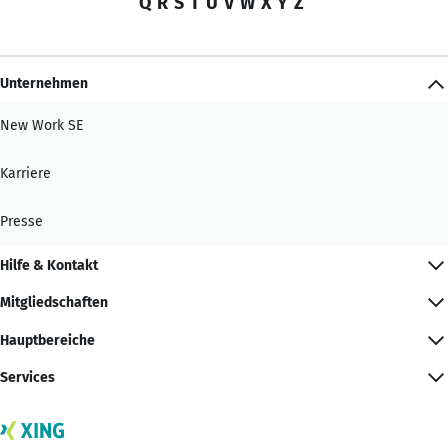
Q
R
S
T
U
V
W
X
Y
Z
Unternehmen
New Work SE
Karriere
Presse
Hilfe & Kontakt
Mitgliedschaften
Hauptbereiche
Services