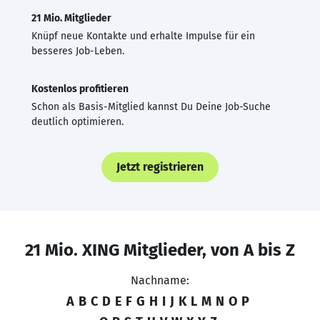
21 Mio. Mitglieder
Knüpf neue Kontakte und erhalte Impulse für ein
besseres Job-Leben.
Kostenlos profitieren
Schon als Basis-Mitglied kannst Du Deine Job-Suche
deutlich optimieren.
Jetzt registrieren
21 Mio. XING Mitglieder, von A bis Z
Nachname:
A
B
C
D
E
F
G
H
I
J
K
L
M
N
O
P