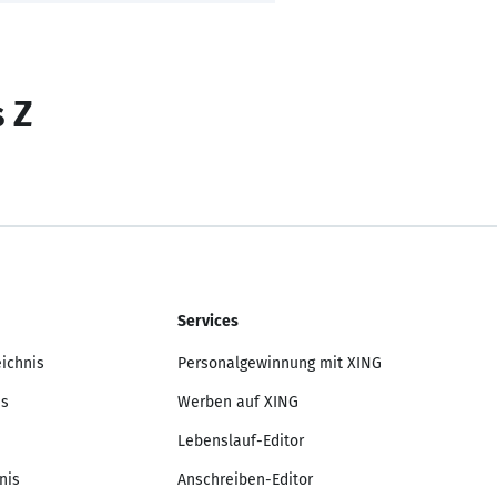
s Z
Services
eichnis
Personalgewinnung mit XING
is
Werben auf XING
Lebenslauf-Editor
nis
Anschreiben-Editor