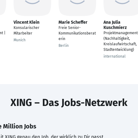
Vincent Klein
Marie Scheffer
Ana Julia
Kuschmierz
Konsularischer
Freie Senior-
nt |
Projektmanagement
Mitarbeiter
Kommunikationsberat
(Nachhaltigkeit,
erin
Munich
Kreislaufwirtschaft,
Berlin
Stadtentwicklung)
international
XING – Das Jobs-Netzwerk
 Million Jobs
t XING genau den Job, der wirklich zu Dir passt.