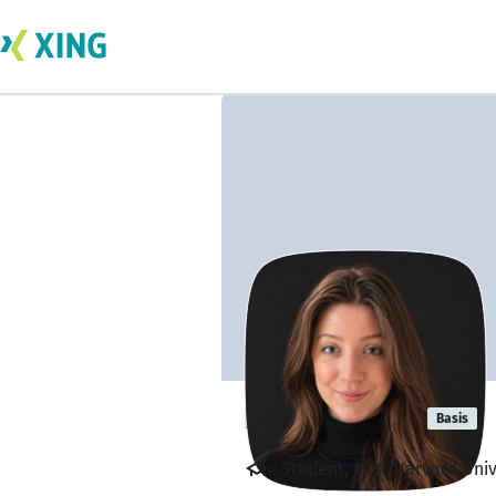
Lonny Gregg
Basis
Student, MPP, Harvard Univ