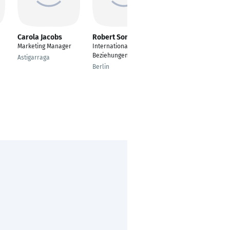
Carola Jacobs
Robert Sonnenfeld
Wanda Ćurić
Marketing Manager
Internationale
Blogger
Beziehungen
www.fraubeyourself.h
Astigarraga
ome.blog
Berlin
Breuna