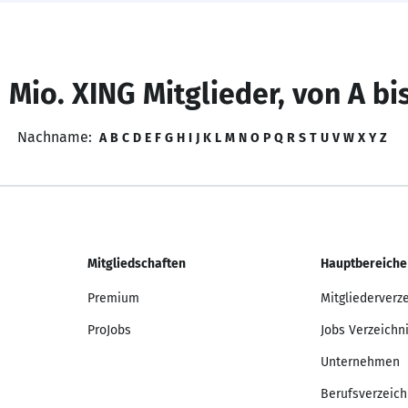
 Mio. XING Mitglieder, von A bi
Nachname:
A
B
C
D
E
F
G
H
I
J
K
L
M
N
O
P
Q
R
S
T
U
V
W
X
Y
Z
Mitgliedschaften
Hauptbereiche
Premium
Mitgliederverz
ProJobs
Jobs Verzeichn
Unternehmen
Berufsverzeich