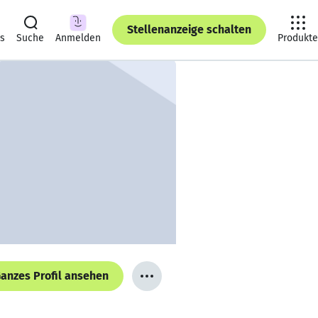
Stellenanzeige schalten
ts
Suche
Anmelden
Produkte
anzes Profil ansehen