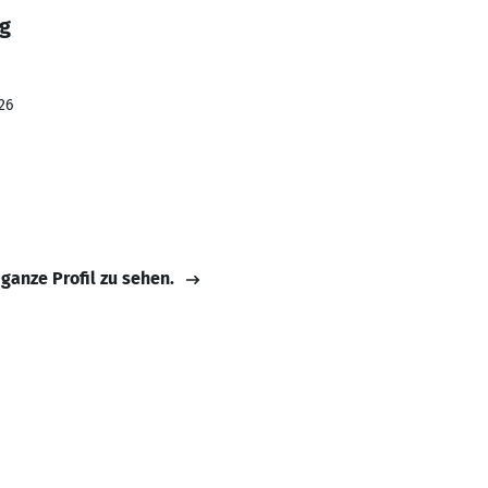
gg
26
 ganze Profil zu sehen.