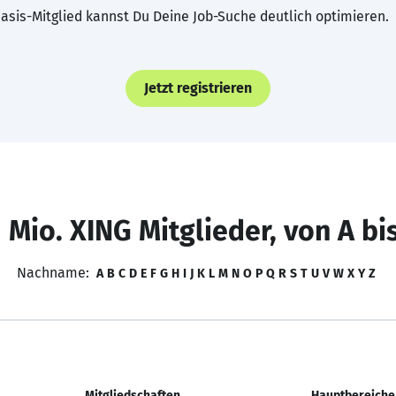
asis-Mitglied kannst Du Deine Job-Suche deutlich optimieren.
Jetzt registrieren
 Mio. XING Mitglieder, von A bi
Nachname:
A
B
C
D
E
F
G
H
I
J
K
L
M
N
O
P
Q
R
S
T
U
V
W
X
Y
Z
Mitgliedschaften
Hauptbereiche