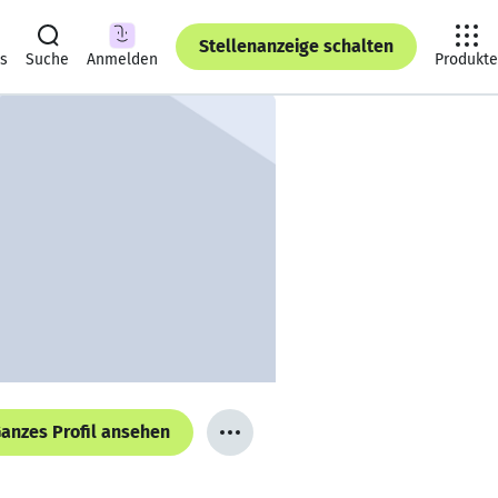
Stellenanzeige schalten
ts
Suche
Anmelden
Produkte
anzes Profil ansehen