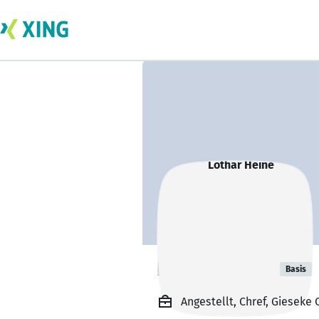
Lothar Heine
Basis
Angestellt, Chref, Giesek