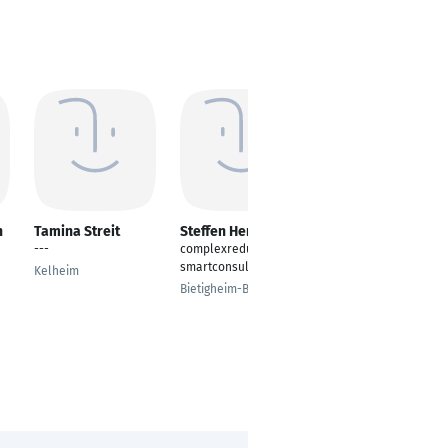
h
Tamina Streit
Steffen Herr
Marvin Sladczyk
---
complexredugyzer &
Projektmanagement
smartconsultant
Antriebssysteme
Kelheim
Bietigheim-Bissingen
Hannover