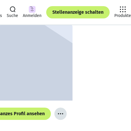
Stellenanzeige schalten
ts
Suche
Anmelden
Produkte
anzes Profil ansehen