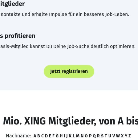
itglieder
Kontakte und erhalte Impulse für ein besseres Job-Leben.
s profitieren
asis-Mitglied kannst Du Deine Job-Suche deutlich optimieren.
Jetzt registrieren
 Mio. XING Mitglieder, von A bi
Nachname:
A
B
C
D
E
F
G
H
I
J
K
L
M
N
O
P
Q
R
S
T
U
V
W
X
Y
Z