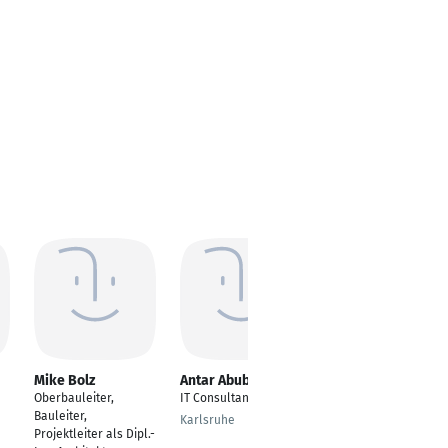
Mike Bolz
Antar Abubakar
David Varga
Oberbauleiter,
IT Consultant
Projektleiter
Bauleiter,
Karlsruhe
Landau in der Pfalz
Projektleiter als Dipl.-