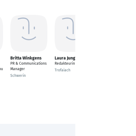
Britta Winkgens
Laura Jung
Ina Röpcke
PR & Communications
Redakteurin
Journalistin, PR-
mu
Manager
Texterin,
Trofaiach
Kommunikatorin
Schwerin
München