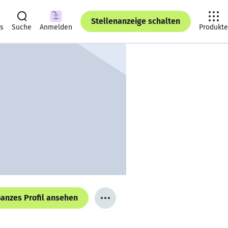
Stellenanzeige schalten
ts
Suche
Anmelden
Produkte
anzes Profil ansehen