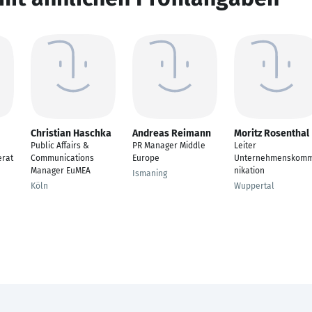
Christian Haschka
Andreas Reimann
Moritz Rosenthal
Public Affairs &
PR Manager Middle
Leiter
rat
Communications
Europe
Unternehmenskom
Manager EuMEA
nikation
Ismaning
Köln
Wuppertal