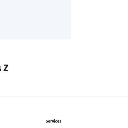
s Z
Services