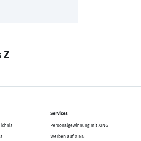
s Z
Services
eichnis
Personalgewinnung mit XING
is
Werben auf XING