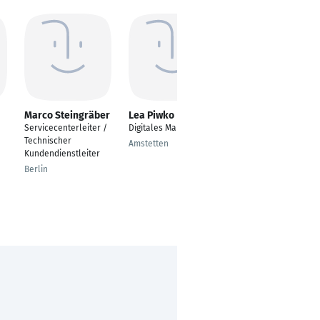
Marco Steingräber
Lea Piwko
Tanja Purps
Servicecenterleiter /
Digitales Marketing
---
Technischer
Amstetten
Würzburg
Kundendienstleiter
Berlin