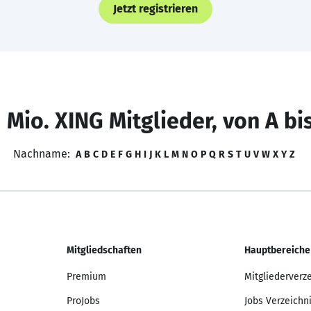
Jetzt registrieren
 Mio. XING Mitglieder, von A bi
Nachname:
A
B
C
D
E
F
G
H
I
J
K
L
M
N
O
P
Q
R
S
T
U
V
W
X
Y
Z
Mitgliedschaften
Hauptbereiche
Premium
Mitgliederverz
ProJobs
Jobs Verzeichn