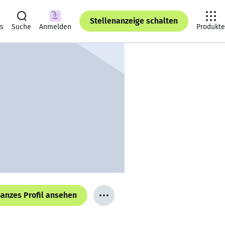
Stellenanzeige schalten
ts
Suche
Anmelden
Produkte
anzes Profil ansehen