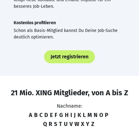
besseres Job-Leben.
Kostenlos profitieren
Schon als Basis-Mitglied kannst Du Deine Job-Suche
deutlich optimieren.
Jetzt registrieren
21 Mio. XING Mitglieder, von A bis Z
Nachname:
A
B
C
D
E
F
G
H
I
J
K
L
M
N
O
P
Q
R
S
T
U
V
W
X
Y
Z