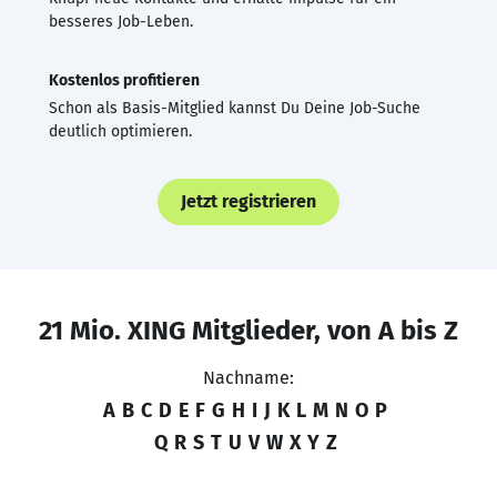
besseres Job-Leben.
Kostenlos profitieren
Schon als Basis-Mitglied kannst Du Deine Job-Suche
deutlich optimieren.
Jetzt registrieren
21 Mio. XING Mitglieder, von A bis Z
Nachname:
A
B
C
D
E
F
G
H
I
J
K
L
M
N
O
P
Q
R
S
T
U
V
W
X
Y
Z