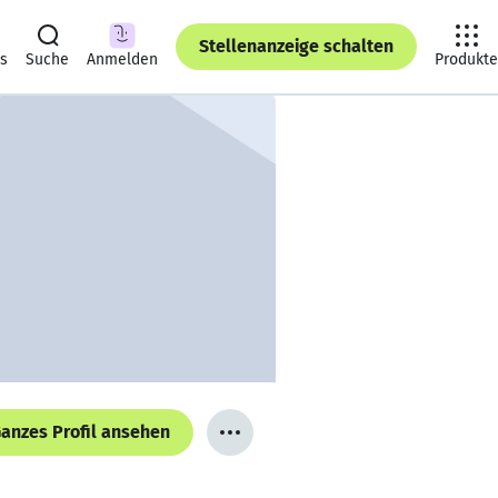
Stellenanzeige schalten
ts
Suche
Anmelden
Produkte
anzes Profil ansehen