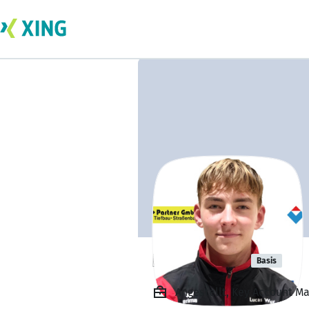
Lucas Wolf
Basis
Angestellt, Key Account M