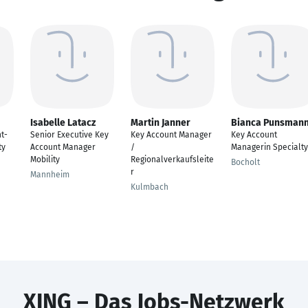
Isabelle Latacz
Martin Janner
Bianca Punsman
t-
Senior Executive Key
Key Account Manager
Key Account
ty
Account Manager
/
Managerin Specialty
Mobility
Regionalverkaufsleite
Bocholt
r
Mannheim
Kulmbach
XING – Das Jobs-Netzwerk