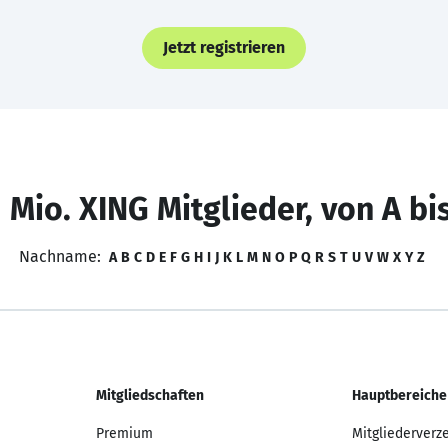
Jetzt registrieren
 Mio. XING Mitglieder, von A bi
Nachname:
A
B
C
D
E
F
G
H
I
J
K
L
M
N
O
P
Q
R
S
T
U
V
W
X
Y
Z
Mitgliedschaften
Hauptbereiche
Premium
Mitgliederverz