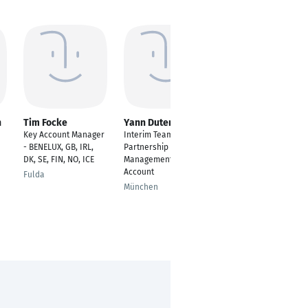
n
Tim Focke
Yann Dutertre
Daniela Gabriel
Key Account Manager
Interim Team Leader
Key Account
- BENELUX, GB, IRL,
Partnership
Managerin und
DK, SE, FIN, NO, ICE
Management Key
Produktmanagerin
Account
Fulda
Wien
München