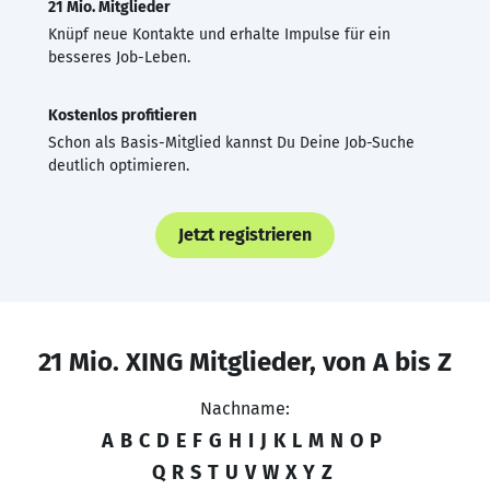
21 Mio. Mitglieder
Knüpf neue Kontakte und erhalte Impulse für ein
besseres Job-Leben.
Kostenlos profitieren
Schon als Basis-Mitglied kannst Du Deine Job-Suche
deutlich optimieren.
Jetzt registrieren
21 Mio. XING Mitglieder, von A bis Z
Nachname:
A
B
C
D
E
F
G
H
I
J
K
L
M
N
O
P
Q
R
S
T
U
V
W
X
Y
Z