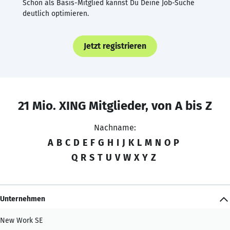
Schon als Basis-Mitglied kannst Du Deine Job-Suche
deutlich optimieren.
Jetzt registrieren
21 Mio. XING Mitglieder, von A bis Z
Nachname:
A
B
C
D
E
F
G
H
I
J
K
L
M
N
O
P
Q
R
S
T
U
V
W
X
Y
Z
Unternehmen
New Work SE