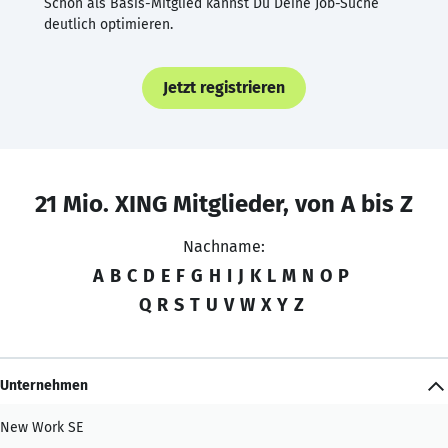
Schon als Basis-Mitglied kannst Du Deine Job-Suche
deutlich optimieren.
Jetzt registrieren
21 Mio. XING Mitglieder, von A bis Z
Nachname:
A
B
C
D
E
F
G
H
I
J
K
L
M
N
O
P
Q
R
S
T
U
V
W
X
Y
Z
Unternehmen
New Work SE