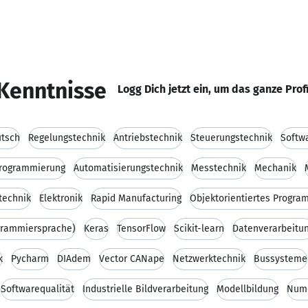
Kenntnisse
Logg Dich jetzt ein, um das ganze Prof
tsch
Regelungstechnik
Antriebstechnik
Steuerungstechnik
Softw
rogrammierung
Automatisierungstechnik
Messtechnik
Mechanik
technik
Elektronik
Rapid Manufacturing
Objektorientiertes Progra
grammiersprache)
Keras
TensorFlow
Scikit-learn
Datenverarbeitu
k
Pycharm
DIAdem
Vector CANape
Netzwerktechnik
Bussysteme
Softwarequalität
Industrielle Bildverarbeitung
Modellbildung
Nume