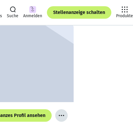
Stellenanzeige schalten
ts
Suche
Anmelden
Produkte
anzes Profil ansehen