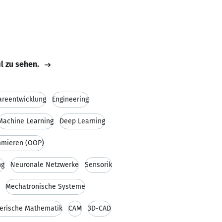
il zu sehen.
areentwicklung
Engineering
Machine Learning
Deep Learning
mmieren (OOP)
ng
Neuronale Netzwerke
Sensorik
Mechatronische Systeme
rische Mathematik
CAM
3D-CAD