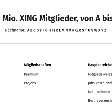
 Mio. XING Mitglieder, von A bi
Nachname:
A
B
C
D
E
F
G
H
I
J
K
L
M
N
O
P
Q
R
S
T
U
V
W
X
Y
Z
Mitgliedschaften
Hauptbereiche
Premium
Mitgliederverz
ProJobs
Jobs Verzeichn
Unternehmen
Berufsverzeich