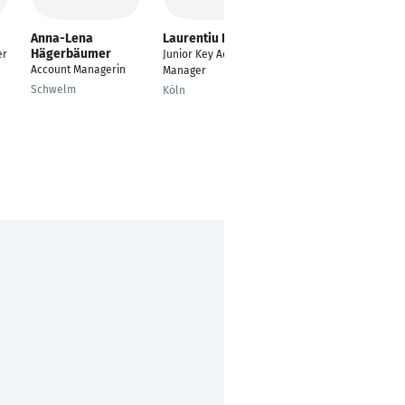
Anna-Lena
Laurentiu Ene
Harald Brendgens
Hägerbäumer
er
Junior Key Account
Regional Sales
Account Managerin
Manager
Account Manager
Germany West / Field
Schwelm
Köln
Sales Coach Sales
München