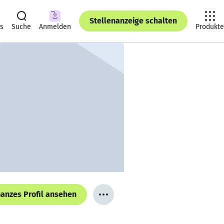
Stellenanzeige schalten
ts
Suche
Anmelden
Produkte
anzes Profil ansehen