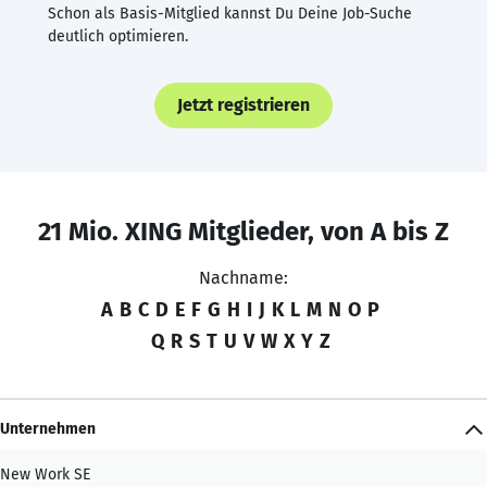
Schon als Basis-Mitglied kannst Du Deine Job-Suche
deutlich optimieren.
Jetzt registrieren
21 Mio. XING Mitglieder, von A bis Z
Nachname:
A
B
C
D
E
F
G
H
I
J
K
L
M
N
O
P
Q
R
S
T
U
V
W
X
Y
Z
Unternehmen
New Work SE