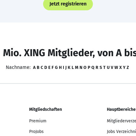
Jetzt registrieren
 Mio. XING Mitglieder, von A bi
Nachname:
A
B
C
D
E
F
G
H
I
J
K
L
M
N
O
P
Q
R
S
T
U
V
W
X
Y
Z
Mitgliedschaften
Hauptbereiche
Premium
Mitgliederverz
ProJobs
Jobs Verzeichn