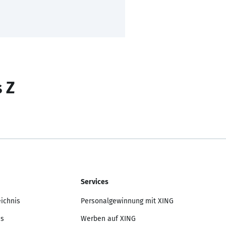
s Z
Services
eichnis
Personalgewinnung mit XING
is
Werben auf XING