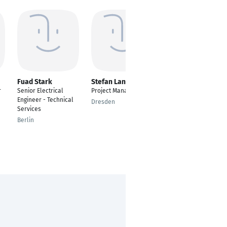
Fuad Stark
Stefan Langenberg
Raoul Di Stefano
r
Senior Electrical
Project Manager
---
Engineer - Technical
Dresden
Stuttgart
Services
Berlin