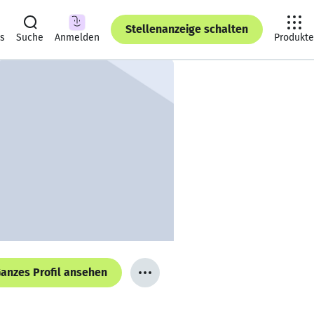
Stellenanzeige schalten
ts
Suche
Anmelden
Produkte
anzes Profil ansehen