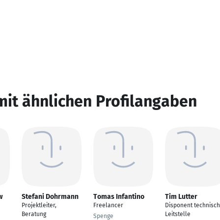
mit ähnlichen Profilangaben
w
Stefani Dohrmann
Tomas Infantino
Tim Lutter
Projektleiter,
Freelancer
Disponent technisc
Beratung
Leitstelle
Spenge