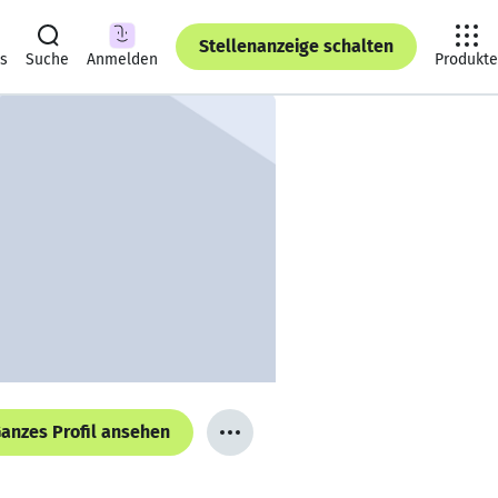
Stellenanzeige schalten
ts
Suche
Anmelden
Produkte
anzes Profil ansehen