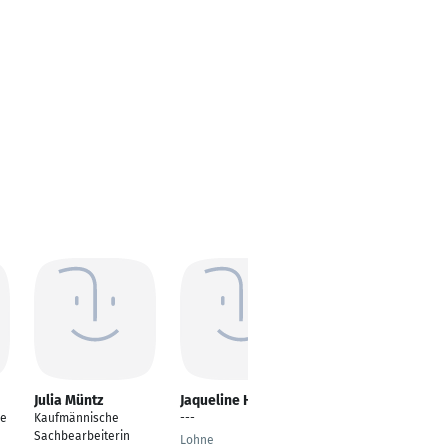
Julia Müntz
Jaqueline Häbel
Michal Drag
he
Kaufmännische
---
Managing Director
Sachbearbeiterin
Lohne
Berlin