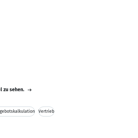
il zu sehen.
gebotskalkulation
Vertrieb