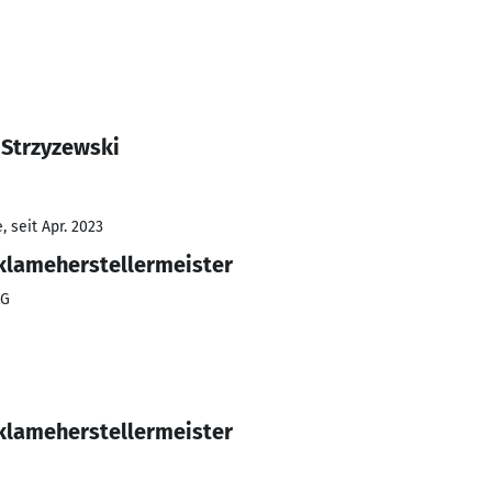
 Strzyzewski
 seit Apr. 2023
eklameherstellermeister
KG
eklameherstellermeister