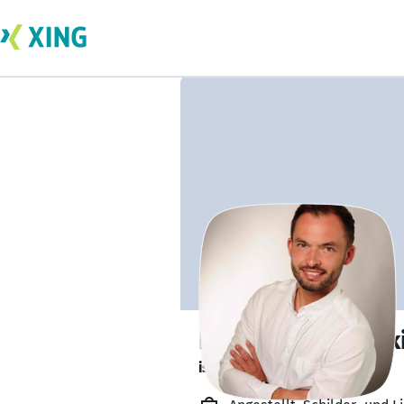
Lukas Strzyzewsk
ist gesund und munter. 🥦