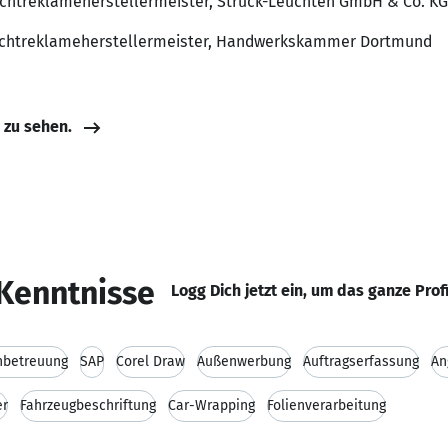
 Lichtreklameherstellermeister, Struck-Leuchten GmbH & Co. KG
 Lichtreklameherstellermeister, Handwerkskammer Dortmund
e zu sehen.
Kenntnisse
Logg Dich jetzt ein, um das ganze Prof
nbetreuung
SAP
Corel Draw
Außenwerbung
Auftragserfassung
An
er
Fahrzeugbeschriftung
Car-Wrapping
Folienverarbeitung