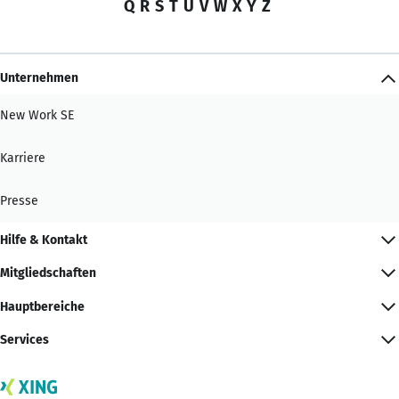
Q
R
S
T
U
V
W
X
Y
Z
Unternehmen
New Work SE
Karriere
Presse
Hilfe & Kontakt
Mitgliedschaften
Hauptbereiche
Services