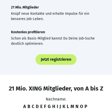
21 Mio. Mitglieder
Knüpf neue Kontakte und erhalte Impulse für ein
besseres Job-Leben.
Kostenlos profitieren
Schon als Basis-Mitglied kannst Du Deine Job-Suche
deutlich optimieren.
Jetzt registrieren
21 Mio. XING Mitglieder, von A bis Z
Nachname:
A
B
C
D
E
F
G
H
I
J
K
L
M
N
O
P