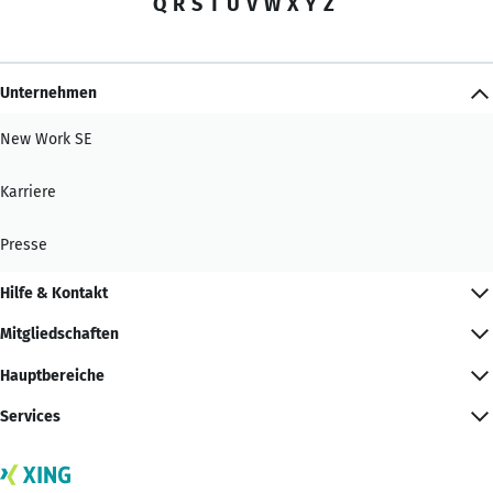
Q
R
S
T
U
V
W
X
Y
Z
Unternehmen
New Work SE
Karriere
Presse
Hilfe & Kontakt
Mitgliedschaften
Hauptbereiche
Services