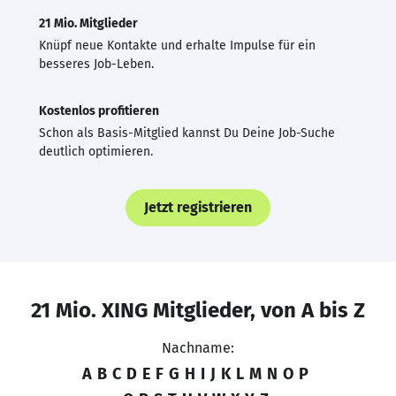
21 Mio. Mitglieder
Knüpf neue Kontakte und erhalte Impulse für ein
besseres Job-Leben.
Kostenlos profitieren
Schon als Basis-Mitglied kannst Du Deine Job-Suche
deutlich optimieren.
Jetzt registrieren
21 Mio. XING Mitglieder, von A bis Z
Nachname:
A
B
C
D
E
F
G
H
I
J
K
L
M
N
O
P