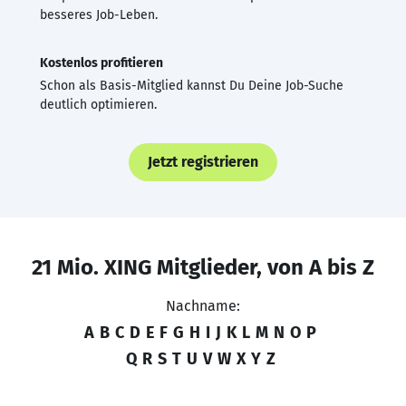
besseres Job-Leben.
Kostenlos profitieren
Schon als Basis-Mitglied kannst Du Deine Job-Suche
deutlich optimieren.
Jetzt registrieren
21 Mio. XING Mitglieder, von A bis Z
Nachname:
A
B
C
D
E
F
G
H
I
J
K
L
M
N
O
P
Q
R
S
T
U
V
W
X
Y
Z