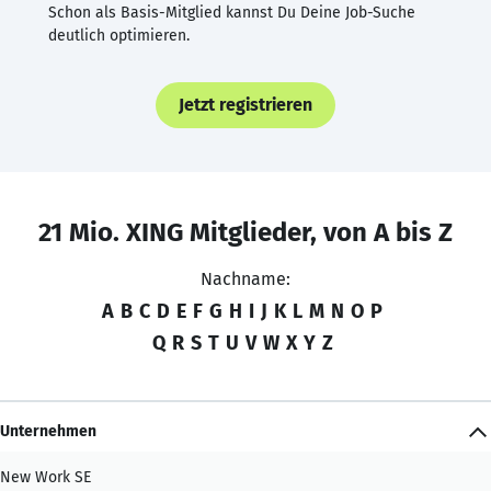
Schon als Basis-Mitglied kannst Du Deine Job-Suche
deutlich optimieren.
Jetzt registrieren
21 Mio. XING Mitglieder, von A bis Z
Nachname:
A
B
C
D
E
F
G
H
I
J
K
L
M
N
O
P
Q
R
S
T
U
V
W
X
Y
Z
Unternehmen
New Work SE