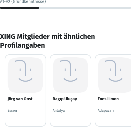
A1-A2 (Grundkenntnisse)
XING Mitglieder mit ähnlichen
Profilangaben
Jörg van Oost
Ragıp Uluçay
Enes Limon
---
---
---
Essen
Antalya
Adapazarı