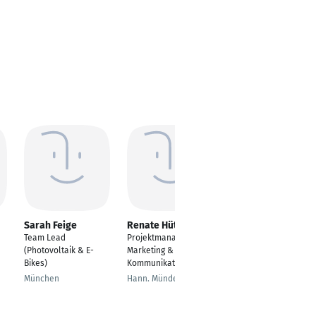
Sarah Feige
Renate Hüther
Natalie Eichinger
Team Lead
Projektmanager für
Senior Consultant
(Photovoltaik & E-
Marketing &
Business
Bikes)
Kommunikation
Development
u
Healthcare&Pharma
München
Hann. Münden
Frankfurt am Main