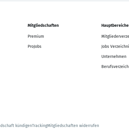
Mitgliedschaften
Hauptbereiche
Premium
Mitgliederverz
ProJobs
Jobs Verzeichn
Unternehmen
Berufsverzeich
edschaft kündigen
Tracking
Mitgliedschaften widerrufen