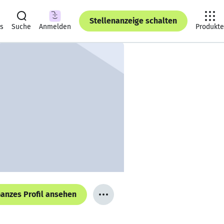
Stellenanzeige schalten
ts
Suche
Anmelden
Produkte
anzes Profil ansehen