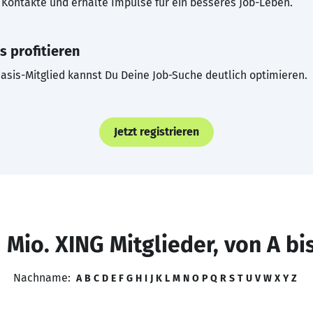
Kontakte und erhalte Impulse für ein besseres Job-Leben.
s profitieren
asis-Mitglied kannst Du Deine Job-Suche deutlich optimieren.
Jetzt registrieren
 Mio. XING Mitglieder, von A bi
Nachname:
A
B
C
D
E
F
G
H
I
J
K
L
M
N
O
P
Q
R
S
T
U
V
W
X
Y
Z