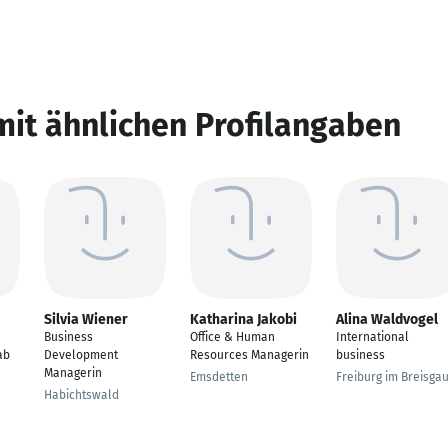
mit ähnlichen Profilangaben
Silvia Wiener
Katharina Jakobi
Alina Waldvogel
Business
Office & Human
International
ab
Development
Resources Managerin
business
Managerin
Emsdetten
Freiburg im Breisga
Habichtswald