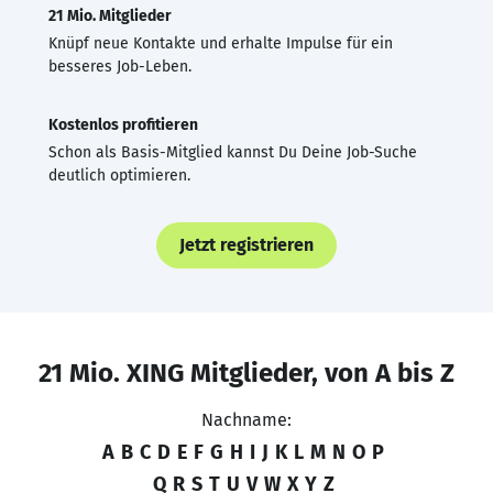
21 Mio. Mitglieder
Knüpf neue Kontakte und erhalte Impulse für ein
besseres Job-Leben.
Kostenlos profitieren
Schon als Basis-Mitglied kannst Du Deine Job-Suche
deutlich optimieren.
Jetzt registrieren
21 Mio. XING Mitglieder, von A bis Z
Nachname:
A
B
C
D
E
F
G
H
I
J
K
L
M
N
O
P
Q
R
S
T
U
V
W
X
Y
Z