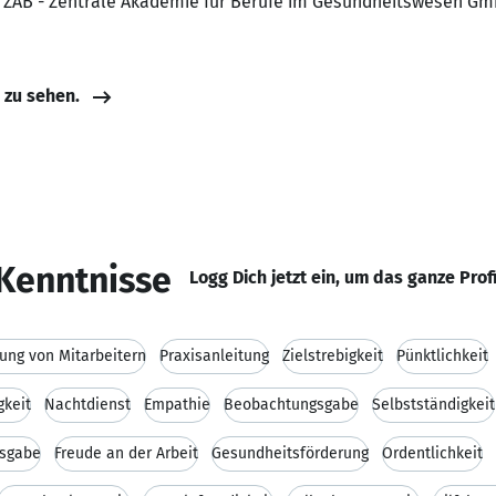
t, ZAB - Zentrale Akademie für Berufe im Gesundheitswesen G
e zu sehen.
Kenntnisse
Logg Dich jetzt ein, um das ganze Prof
tung von Mitarbeitern
Praxisanleitung
Zielstrebigkeit
Pünktlichkeit
gkeit
Nachtdienst
Empathie
Beobachtungsgabe
Selbstständigkeit
gsgabe
Freude an der Arbeit
Gesundheitsförderung
Ordentlichkeit