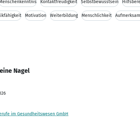
Menschenkenntnis
Kontaktfreudigkeit
Selbstbewusstsein
Hilfsber
tikfähigkeit
Motivation
Weiterbildung
Menschlichkeit
Aufmerksam
eine Nagel
026
 Berufe im Gesundheitswesen GmbH