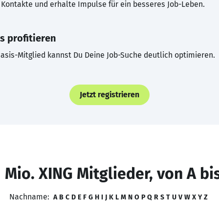
Kontakte und erhalte Impulse für ein besseres Job-Leben.
s profitieren
asis-Mitglied kannst Du Deine Job-Suche deutlich optimieren.
Jetzt registrieren
 Mio. XING Mitglieder, von A bi
Nachname:
A
B
C
D
E
F
G
H
I
J
K
L
M
N
O
P
Q
R
S
T
U
V
W
X
Y
Z