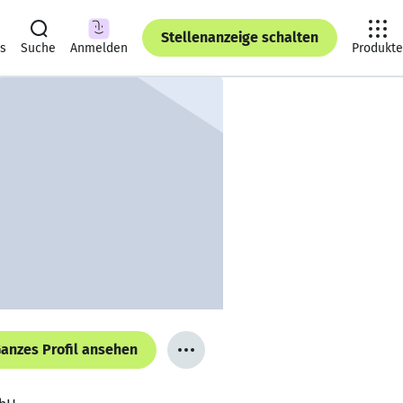
Stellenanzeige schalten
ts
Suche
Anmelden
Produkte
anzes Profil ansehen