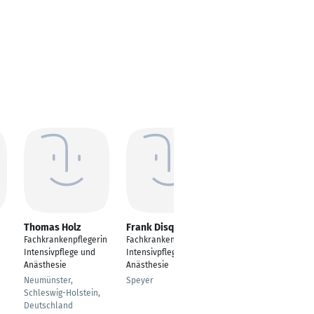
Thomas Holz
Frank Disque
Christine Hundt
Fachkrankenpflegerin
Fachkrankenpfleger
---
Intensivpflege und
Intensivpflege und
Bad Neuenahr-
Anästhesie
Anästhesie
Ahrweiler
Neumünster,
Speyer
Schleswig-Holstein,
Deutschland