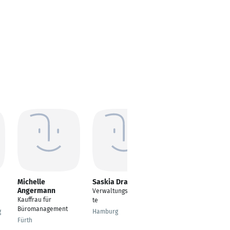
Michelle
Saskia Drawert
Angelika Hass
Angermann
Verwaltungsangestell
Kauffrau für
Kauffrau für
te
Büromanagement
Büromanagement
g
Hamburg
Bochum, Nordrhein-
Fürth
Westfalen,