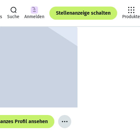
Stellenanzeige schalten
ts
Suche
Anmelden
Produkte
anzes Profil ansehen