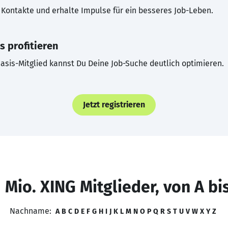
Kontakte und erhalte Impulse für ein besseres Job-Leben.
s profitieren
asis-Mitglied kannst Du Deine Job-Suche deutlich optimieren.
Jetzt registrieren
 Mio. XING Mitglieder, von A bi
Nachname:
A
B
C
D
E
F
G
H
I
J
K
L
M
N
O
P
Q
R
S
T
U
V
W
X
Y
Z