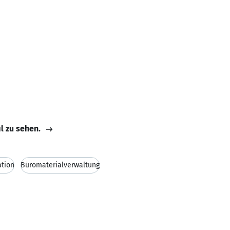
il zu sehen.
ation
Büromaterialverwaltung