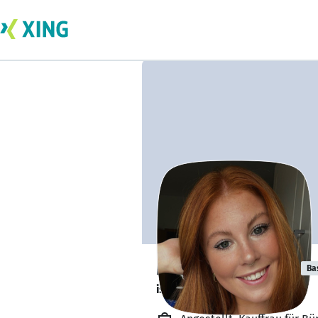
Madlen Hübner
Ba
ist offen für Projekte. 🔎