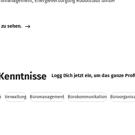
 Büromanagement, Energieversorgung Rudolstadt GmbH
e zu sehen.
Kenntnisse
Logg Dich jetzt ein, um das ganze Prof
k
Verwaltung
Büromanagement
Bürokommunikation
Büroorganis