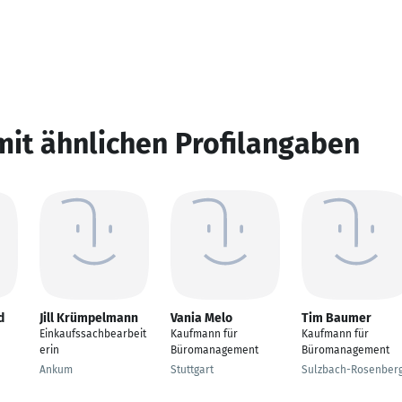
mit ähnlichen Profilangaben
d
Jill Krümpelmann
Vania Melo
Tim Baumer
Einkaufssachbearbeit
Kaufmann für
Kaufmann für
erin
Büromanagement
Büromanagement
Ankum
Stuttgart
Sulzbach-Rosenber