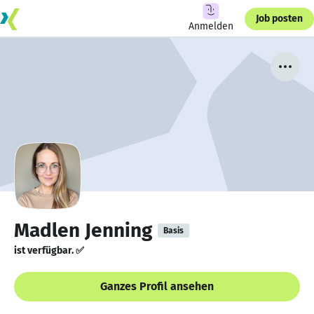
Job posten
Anmelden
Madlen Jenning
Basis
ist verfügbar. ✅
Ganzes Profil ansehen