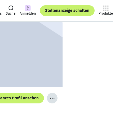
Stellenanzeige schalten
ts
Suche
Anmelden
Produkte
anzes Profil ansehen