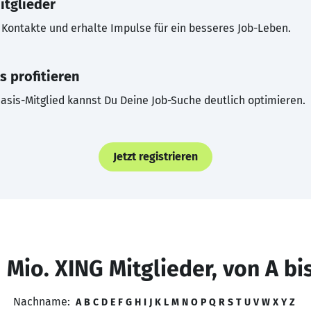
itglieder
Kontakte und erhalte Impulse für ein besseres Job-Leben.
s profitieren
asis-Mitglied kannst Du Deine Job-Suche deutlich optimieren.
Jetzt registrieren
 Mio. XING Mitglieder, von A bi
Nachname:
A
B
C
D
E
F
G
H
I
J
K
L
M
N
O
P
Q
R
S
T
U
V
W
X
Y
Z