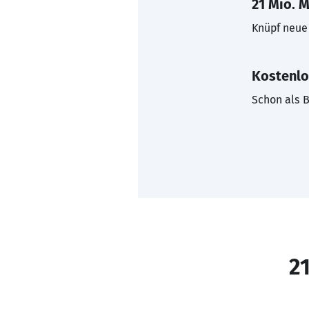
21 Mio. M
Knüpf neue 
Kostenlo
Schon als B
21