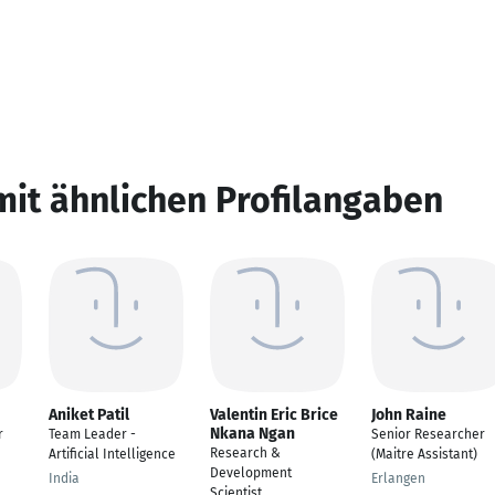
mit ähnlichen Profilangaben
Aniket Patil
Valentin Eric Brice
John Raine
Nkana Ngan
r
Team Leader -
Senior Researcher
Research &
Artificial Intelligence
(Maitre Assistant)
Development
India
Erlangen
Scientist