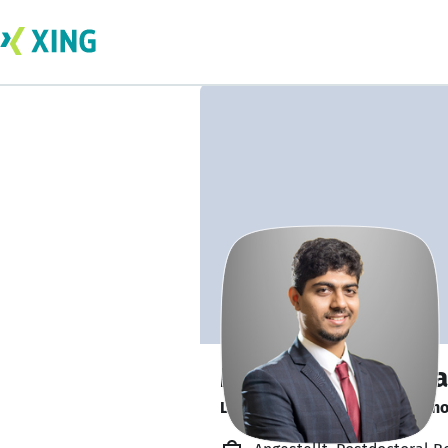
Mahathi Bhargava
Looking to contribute to auto