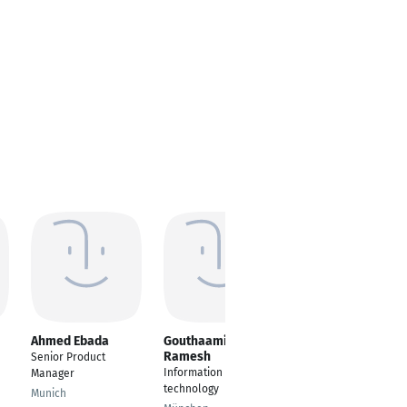
Ahmed Ebada
Gouthaami
Nestor Timonidis
Ramesh
Senior Product
Computational
Information
Manager
Scientist
technology
Munich
Cologne