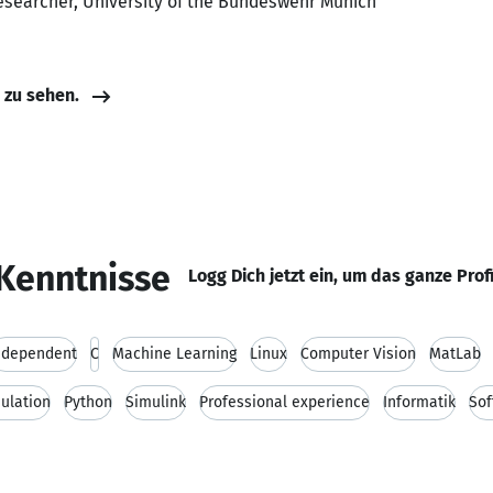
esearcher, University of the Bundeswehr Munich
e zu sehen.
Kenntnisse
Logg Dich jetzt ein, um das ganze Prof
ndependent
C
Machine Learning
Linux
Computer Vision
MatLab
ulation
Python
Simulink
Professional experience
Informatik
Sof