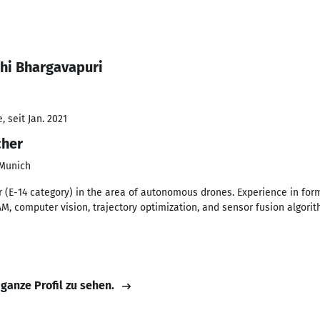
hi Bhargavapuri
 seit Jan. 2021
cher
 Munich
r (E-14 category) in the area of autonomous drones. Experience in for
AM, computer vision, trajectory optimization, and sensor fusion algorit
 ganze Profil zu sehen.