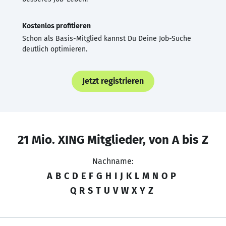
Kostenlos profitieren
Schon als Basis-Mitglied kannst Du Deine Job-Suche
deutlich optimieren.
Jetzt registrieren
21 Mio. XING Mitglieder, von A bis Z
Nachname:
A
B
C
D
E
F
G
H
I
J
K
L
M
N
O
P
Q
R
S
T
U
V
W
X
Y
Z