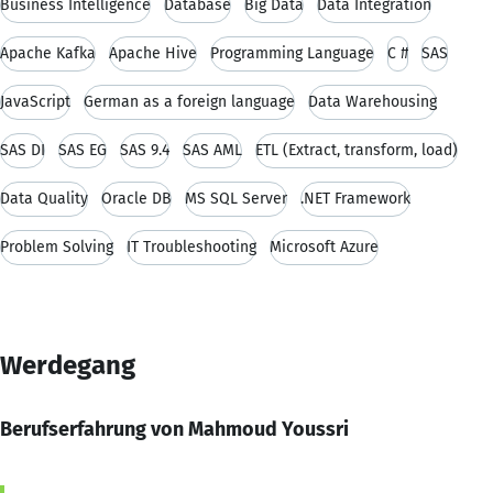
Business Intelligence
Database
Big Data
Data Integration
Apache Kafka
Apache Hive
Programming Language
C #
SAS
JavaScript
German as a foreign language
Data Warehousing
SAS DI
SAS EG
SAS 9.4
SAS AML
ETL (Extract, transform, load)
Data Quality
Oracle DB
MS SQL Server
.NET Framework
Problem Solving
IT Troubleshooting
Microsoft Azure
Werdegang
Berufserfahrung von Mahmoud Youssri