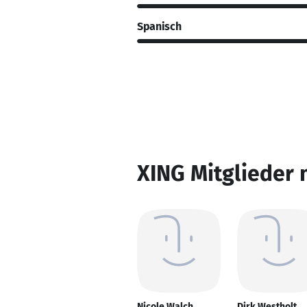
Spanisch
XING Mitglieder 
Nicole Walch
Dirk Westholt