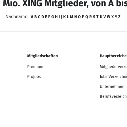
 Mio. XING Mitglieder, von A bi
Nachname:
A
B
C
D
E
F
G
H
I
J
K
L
M
N
O
P
Q
R
S
T
U
V
W
X
Y
Z
Mitgliedschaften
Hauptbereiche
Premium
Mitgliederverz
ProJobs
Jobs Verzeichn
Unternehmen
Berufsverzeich