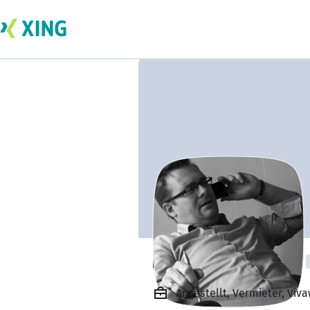
Maik Schrecklein
Angestellt, Vermieter, V