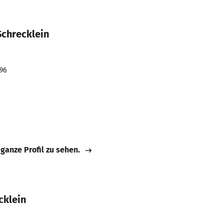
Schrecklein
996
 ganze Profil zu sehen.
cklein