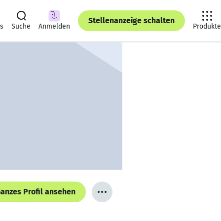
Stellenanzeige schalten
ts
Suche
Anmelden
Produkte
anzes Profil ansehen