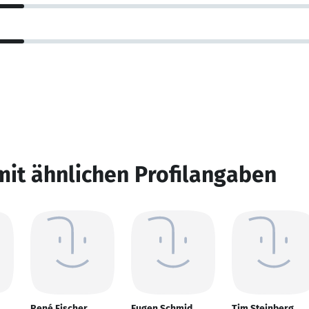
mit ähnlichen Profilangaben
René Fischer
Eugen Schmid
Tim Steinberg