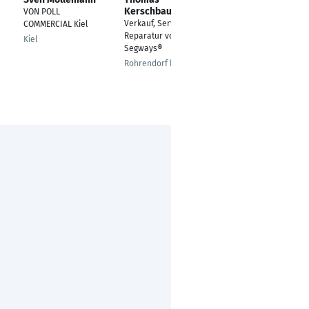
Kerschbaumer
VON POLL
Geschäftsführer
Verkauf, Service und
COMMERCIAL Kiel
Klockenhagen
Reparatur von
Kiel
Segways®
Rohrendorf bei Krems