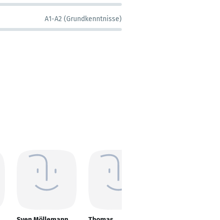
A1-A2 (Grundkenntnisse)
Sven Möllemann
Thomas
Hans-Hermann Eli