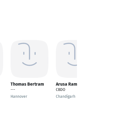
Thomas Bertram
Arusa Raman
Carlos Manuel
---
CBDO
CTO, Managing
Director and Member
Hannover
Chandigarh
of the Management
Board
Frankfurt