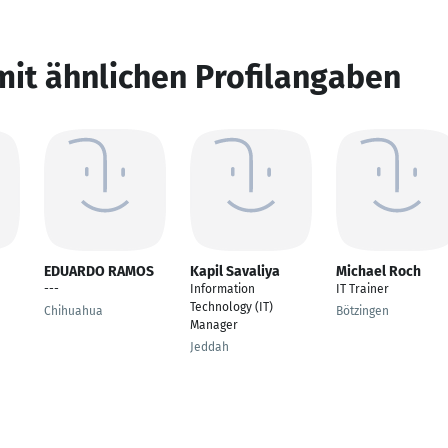
mit ähnlichen Profilangaben
EDUARDO RAMOS
Kapil Savaliya
Michael Roch
---
Information
IT Trainer
Technology (IT)
Chihuahua
Bötzingen
Manager
Jeddah