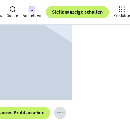
Stellenanzeige schalten
ts
Suche
Anmelden
Produkte
anzes Profil ansehen