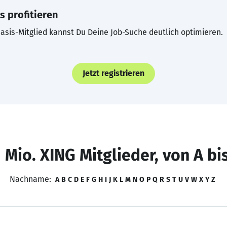
s profitieren
asis-Mitglied kannst Du Deine Job-Suche deutlich optimieren.
Jetzt registrieren
 Mio. XING Mitglieder, von A bi
Nachname:
A
B
C
D
E
F
G
H
I
J
K
L
M
N
O
P
Q
R
S
T
U
V
W
X
Y
Z