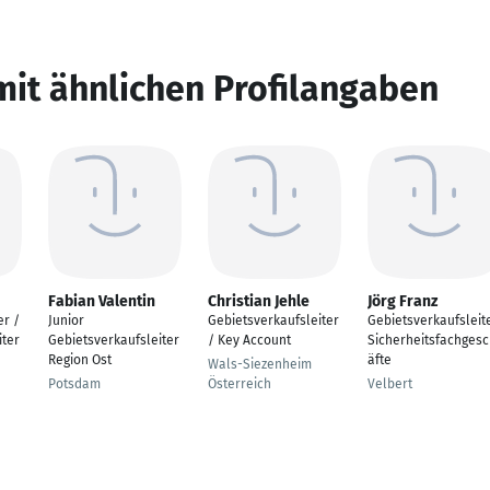
mit ähnlichen Profilangaben
Fabian Valentin
Christian Jehle
Jörg Franz
r /
Junior
Gebietsverkaufsleiter
Gebietsverkaufsleit
iter
Gebietsverkaufsleiter
/ Key Account
Sicherheitsfachges
Region Ost
äfte
Wals-Siezenheim
Potsdam
Österreich
Velbert