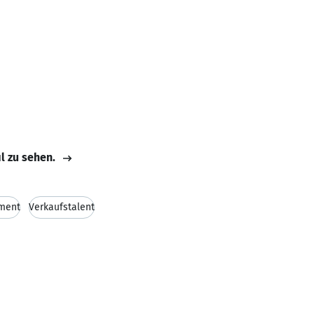
il zu sehen.
ment
Verkaufstalent