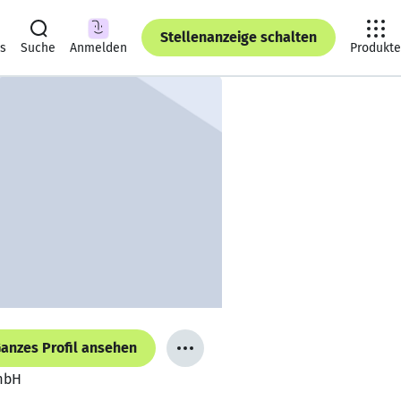
Stellenanzeige schalten
ts
Suche
Anmelden
Produkte
anzes Profil ansehen
GmbH