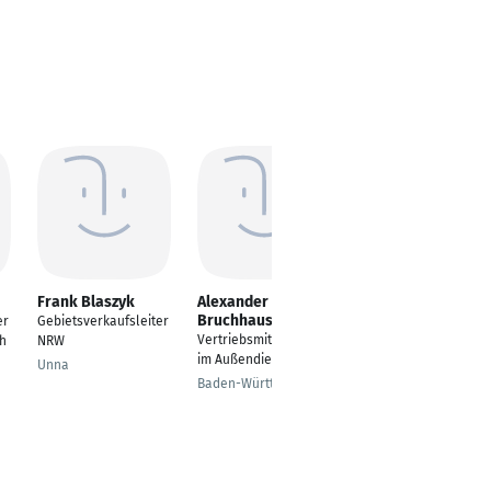
Frank Blaszyk
Alexander
Denis Schallmo
Bruchhaus
er
Gebietsverkaufsleiter
Gebietsverkaufsleiter
Vertriebsmitarbeiter
ch
NRW
Durmersheim
im Außendienst
Unna
Baden-Württemberg