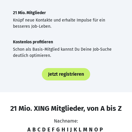
21 Mio. Mitglieder
Knüpf neue Kontakte und erhalte Impulse für ein
besseres Job-Leben.
Kostenlos profitieren
Schon als Basis-Mitglied kannst Du Deine Job-Suche
deutlich optimieren.
Jetzt registrieren
21 Mio. XING Mitglieder, von A bis Z
Nachname:
A
B
C
D
E
F
G
H
I
J
K
L
M
N
O
P