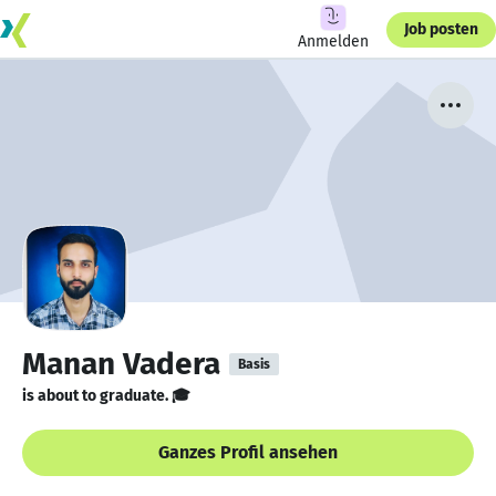
Job posten
Anmelden
Manan Vadera
Basis
is about to graduate. 🎓
Ganzes Profil ansehen