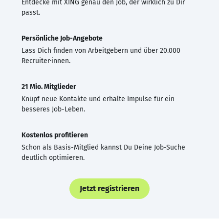
Entdecke mit XING genau den Job, der wirklich zu Dir
passt.
Persönliche Job-Angebote
Lass Dich finden von Arbeitgebern und über 20.000
Recruiter·innen.
21 Mio. Mitglieder
Knüpf neue Kontakte und erhalte Impulse für ein
besseres Job-Leben.
Kostenlos profitieren
Schon als Basis-Mitglied kannst Du Deine Job-Suche
deutlich optimieren.
Jetzt registrieren