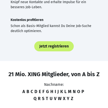
Knüpf neue Kontakte und erhalte Impulse für ein
besseres Job-Leben.
Kostenlos profitieren
Schon als Basis-Mitglied kannst Du Deine Job-Suche
deutlich optimieren.
Jetzt registrieren
21 Mio. XING Mitglieder, von A bis Z
Nachname:
A
B
C
D
E
F
G
H
I
J
K
L
M
N
O
P
Q
R
S
T
U
V
W
X
Y
Z