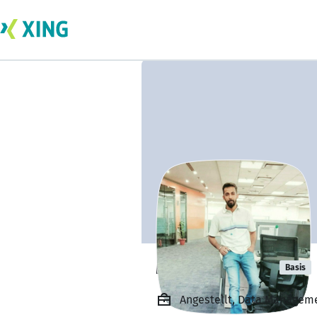
Manik Taneja
Basis
Angestellt, Data Managemen