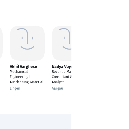
Akhil Varghese
Nadya Voynich
Ellen Mendy
Mechanical
Revenue Management
Real Time Analyst
Engineering |
Consultant & Data
Bochum
Ausrichtung: Material
Analyst
Lingen
Aargau