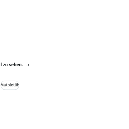
il zu sehen.
Matplotlib