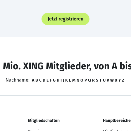
Jetzt registrieren
 Mio. XING Mitglieder, von A bi
Nachname:
A
B
C
D
E
F
G
H
I
J
K
L
M
N
O
P
Q
R
S
T
U
V
W
X
Y
Z
Mitgliedschaften
Hauptbereiche