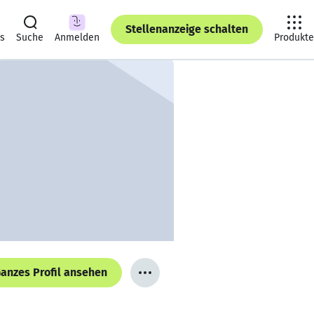
Stellenanzeige schalten
ts
Suche
Anmelden
Produkte
anzes Profil ansehen