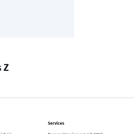
s Z
Services