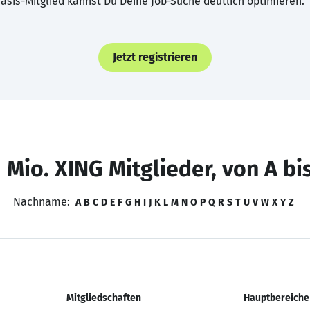
asis-Mitglied kannst Du Deine Job-Suche deutlich optimieren.
Jetzt registrieren
 Mio. XING Mitglieder, von A bi
Nachname:
A
B
C
D
E
F
G
H
I
J
K
L
M
N
O
P
Q
R
S
T
U
V
W
X
Y
Z
Mitgliedschaften
Hauptbereiche