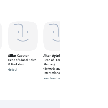
Silke Kastner
Altan Aytekin
Martin Badura
Head of Global Sales
Head of Product
Geschäftsführer I
& Marketing
Planning
Managing Director
(Beko/Grundig) &
Grüsch
Sennfeld
International Sales
Neu-Isenburg