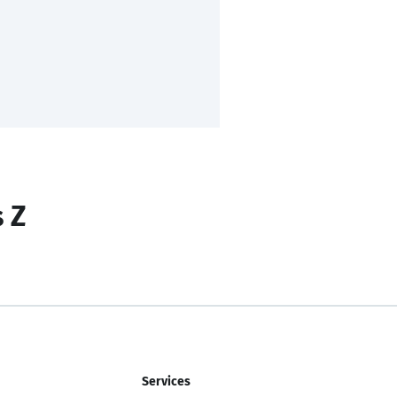
s Z
Services