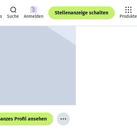
Stellenanzeige schalten
ts
Suche
Anmelden
Produkte
anzes Profil ansehen